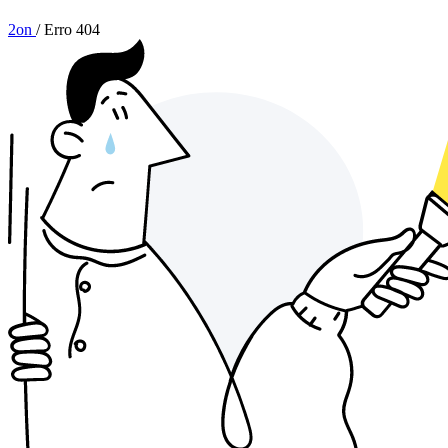
2on
/
Erro 404