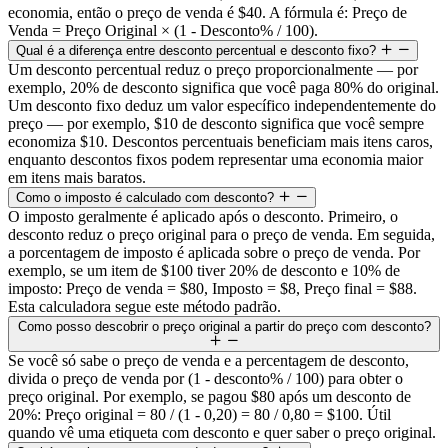
economia, então o preço de venda é $40. A fórmula é: Preço de
Venda = Preço Original × (1 - Desconto% / 100).
Qual é a diferença entre desconto percentual e desconto fixo?
Um desconto percentual reduz o preço proporcionalmente — por
exemplo, 20% de desconto significa que você paga 80% do original.
Um desconto fixo deduz um valor específico independentemente do
preço — por exemplo, $10 de desconto significa que você sempre
economiza $10. Descontos percentuais beneficiam mais itens caros,
enquanto descontos fixos podem representar uma economia maior
em itens mais baratos.
Como o imposto é calculado com desconto?
O imposto geralmente é aplicado após o desconto. Primeiro, o
desconto reduz o preço original para o preço de venda. Em seguida,
a porcentagem de imposto é aplicada sobre o preço de venda. Por
exemplo, se um item de $100 tiver 20% de desconto e 10% de
imposto: Preço de venda = $80, Imposto = $8, Preço final = $88.
Esta calculadora segue este método padrão.
Como posso descobrir o preço original a partir do preço com desconto?
Se você só sabe o preço de venda e a percentagem de desconto,
divida o preço de venda por (1 - desconto% / 100) para obter o
preço original. Por exemplo, se pagou $80 após um desconto de
20%: Preço original = 80 / (1 - 0,20) = 80 / 0,80 = $100. Útil
quando vê uma etiqueta com desconto e quer saber o preço original.