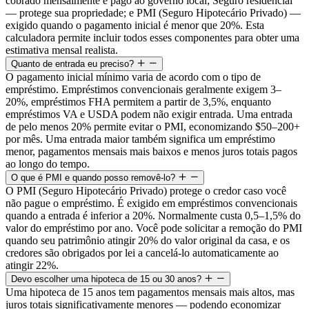
cobrado mensalmente e pago ao governo local; Seguro residencial
— protege sua propriedade; e PMI (Seguro Hipotecário Privado) —
exigido quando o pagamento inicial é menor que 20%. Esta
calculadora permite incluir todos esses componentes para obter uma
estimativa mensal realista.
Quanto de entrada eu preciso?
O pagamento inicial mínimo varia de acordo com o tipo de
empréstimo. Empréstimos convencionais geralmente exigem 3–
20%, empréstimos FHA permitem a partir de 3,5%, enquanto
empréstimos VA e USDA podem não exigir entrada. Uma entrada
de pelo menos 20% permite evitar o PMI, economizando $50–200+
por mês. Uma entrada maior também significa um empréstimo
menor, pagamentos mensais mais baixos e menos juros totais pagos
ao longo do tempo.
O que é PMI e quando posso removê-lo?
O PMI (Seguro Hipotecário Privado) protege o credor caso você
não pague o empréstimo. É exigido em empréstimos convencionais
quando a entrada é inferior a 20%. Normalmente custa 0,5–1,5% do
valor do empréstimo por ano. Você pode solicitar a remoção do PMI
quando seu patrimônio atingir 20% do valor original da casa, e os
credores são obrigados por lei a cancelá-lo automaticamente ao
atingir 22%.
Devo escolher uma hipoteca de 15 ou 30 anos?
Uma hipoteca de 15 anos tem pagamentos mensais mais altos, mas
juros totais significativamente menores — podendo economizar