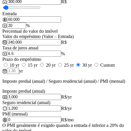
R$
Entrada
%
Percentual do valor do imóvel
Valor do empréstimo (Valor – Entrada)
R$
Taxa de juros anual
%
Prazo do empréstimo
10 yr
15 yr
20 yr
25 yr
30 yr
Custom
yr
Imposto predial (anual) / Seguro residencial (anual) / PMI (mensal)
Imposto predial (anual)
R$
/yr
Seguro residencial (anual)
R$
/yr
PMI (mensal)
R$
/mo
O PMI geralmente é exigido quando a entrada é inferior a 20% do
valor do imóvel.